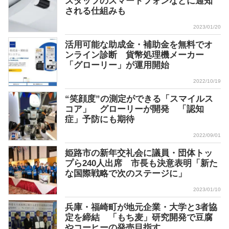
スタッフのスマートフォンなどに通知
される仕組みも
2023/01/20
活用可能な助成金・補助金を無料でオ
ンライン診断 貨幣処理機メーカー
「グローリー」が運用開始
2022/10/19
“笑顔度”の測定ができる「スマイルス
コア」 グローリーが開発 「認知
症」予防にも期待
2022/09/01
姫路市の新年交礼会に議員・団体トッ
プら240人出席 市長も決意表明「新た
な国際戦略で次のステージに」
2023/01/10
兵庫・福崎町が地元企業・大学と3者協
定を締結 「もち麦」研究開発で豆腐
やコーヒーの発売目指す