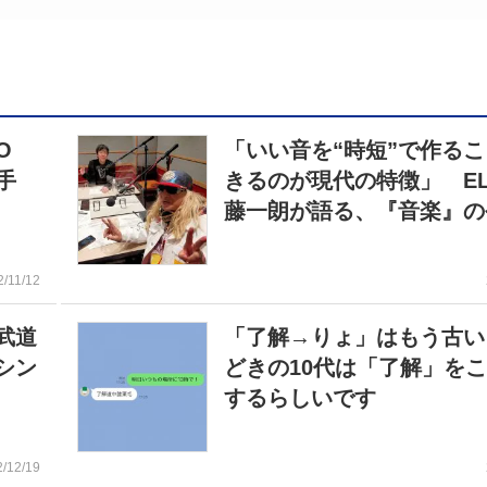
O
「いい音を“時短”で作る
手
きるのが現代の特徴」 EL
藤一朗が語る、『音楽』の
2/11/12
武道
「了解→りょ」はもう古い
シン
どきの10代は「了解」を
するらしいです
2/12/19