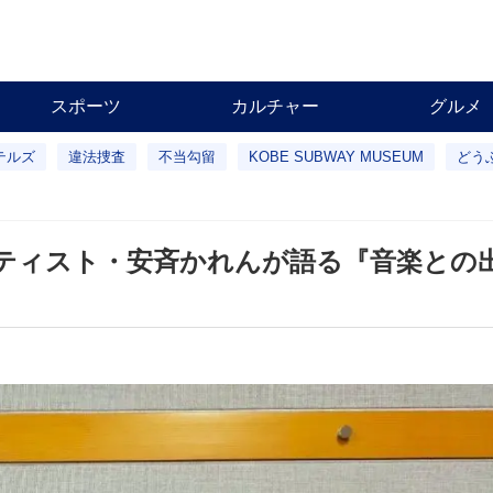
スポーツ
カルチャー
グルメ
テルズ
違法捜査
不当勾留
KOBE SUBWAY MUSEUM
どう
ティスト・安斉かれんが語る『音楽との