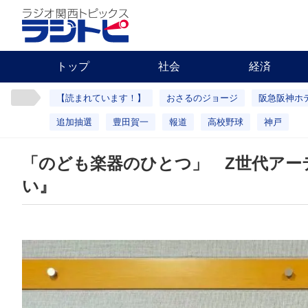
トップ
社会
経済
【読まれています！】
おさるのジョージ
阪急阪神ホ
追加抽選
豊田賀一
報道
高校野球
神戸
「のども楽器のひとつ」 Z世代アー
い』