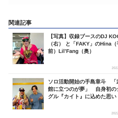
関連記事
【写真】収録ブースのDJ KO
（右） と「FAKY」のHina（
前）Lil'Fang（奥）
202
ソロ活動開始の手島章斗 「
館に立つのが夢」 自身初の
グル『カイト』に込めた思い
202