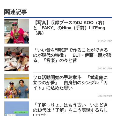
関連記事
【写真】収録ブースのDJ KOO（右）
と「FAKY」のHina（手前）Lil'Fang
（奥）
2022/11/12
「いい音を“時短”で作ることができる
のが現代の特徴」 ELT・伊藤一朗が語
る、『音楽』の今と昔
2023/01/10
ソロ活動開始の手島章斗 「武道館に
立つのが夢」 自身初のシングル『カ
イト』に込めた思い
2022/12/19
「了解→りょ」はもう古い いまどき
の10代は「了解」をこう表現するらし
いです