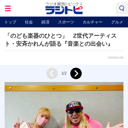
トップ
社会
経済
スポーツ
カルチャー
グルメ
「のども楽器のひとつ」 Z世代アーティス
ト・安斉かれんが語る『音楽との出会い』
2023/01/30
Next
1/2
Prev