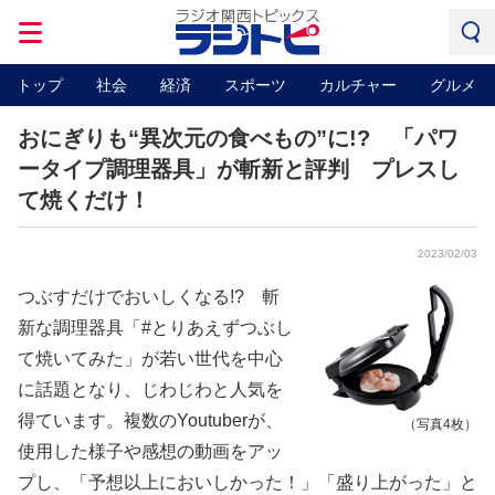
トップ
社会
経済
スポーツ
カルチャー
グルメ
おにぎりも“異次元の食べもの”に!? 「パワ
ータイプ調理器具」が斬新と評判 プレスし
て焼くだけ！
2023/02/03
つぶすだけでおいしくなる!? 斬
新な調理器具「#とりあえずつぶし
て焼いてみた」が若い世代を中心
に話題となり、じわじわと人気を
得ています。複数のYoutuberが、
（写真4枚）
使用した様子や感想の動画をアッ
プし、「予想以上においしかった！」「盛り上がった」と