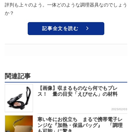
評判も上々のよう。一体どのような調理器具なのでしょう
か？
記事全文を読む
関連記事
【画像】収まるものなら何でもプレ
ス！ 量の目安「えびせん」の材料
2023/02/03
寒い冬にお役立ち まるで携帯電子レ
ンジな『加熱・保温バッグ』 「調理
も可能」に驚き