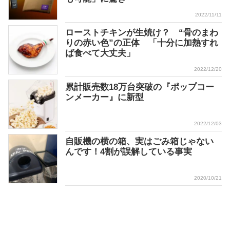
2022/11/11
ローストチキンが生焼け？ “骨のまわ
りの赤い色”の正体 「十分に加熱すれ
ば食べて大丈夫」
2022/12/20
累計販売数18万台突破の『ポップコー
ンメーカー』に新型
2022/12/03
自販機の横の箱、実はごみ箱じゃない
んです！4割が誤解している事実
2020/10/21