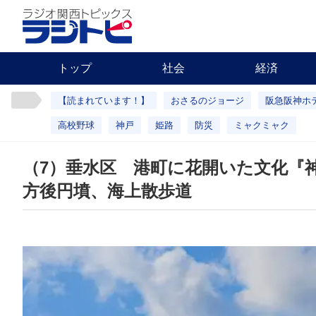
トップ
社会
経済
【読まれています！】
おさるのジョージ
阪急阪神ホ
高校野球
神戸
姫路
防災
ミャクミャク
（7）垂水区 港町に花開いた文化『
方後円墳、海上散歩道