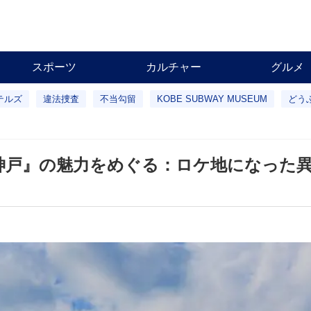
スポーツ
カルチャー
グルメ
テルズ
違法捜査
不当勾留
KOBE SUBWAY MUSEUM
どう
神戸』の魅力をめぐる：ロケ地になった