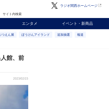
ラジオ関西ホームページ
サイト内検索
エンタメ
イベント・新商品
ぶつえん展
ぼうけんアイランド
追加抽選
報道
異人館、前
2023/02/15