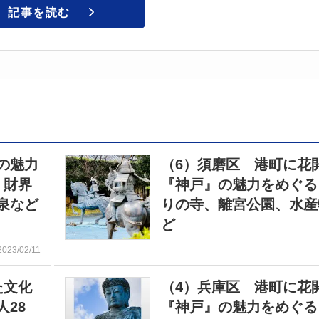
記事を読む
の魅力
（6）須磨区 港町に花
・財界
『神戸』の魅力をめぐる
泉など
りの寺、離宮公園、水産
ど
2023/02/11
た文化
（4）兵庫区 港町に花
28
『神戸』の魅力をめぐる