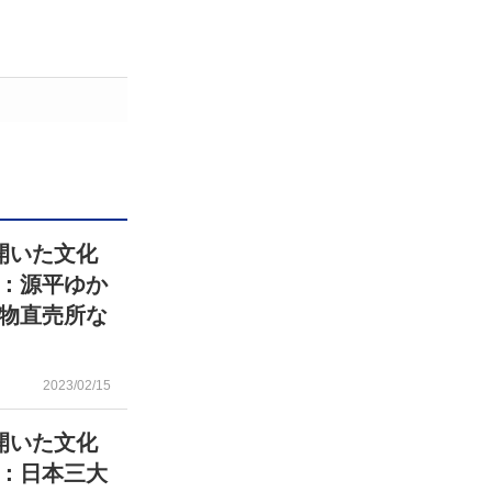
開いた文化
：源平ゆか
物直売所な
2023/02/15
開いた文化
：日本三大