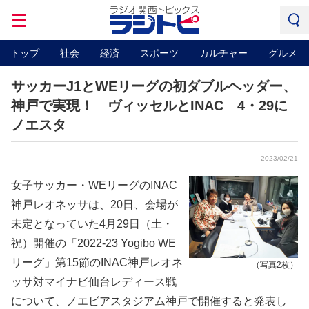
トップ
社会
経済
スポーツ
カルチャー
グルメ
サッカーJ1とWEリーグの初ダブルヘッダー、
神戸で実現！ ヴィッセルとINAC 4・29に
ノエスタ
2023/02/21
女子サッカー・WEリーグのINAC
神戸レオネッサは、20日、会場が
未定となっていた4月29日（土・
祝）開催の「2022-23 Yogibo WE
リーグ」第15節のINAC神戸レオネ
（写真2枚）
ッサ対マイナビ仙台レディース戦
について、ノエビアスタジアム神戸で開催すると発表し