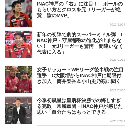
INAC神戸の『右』に注目！ ボールの
もらい方とクロスを元Ｊリーガーが絶
賛「陰のMVP」
2022/12/07
新年の初陣で劇的スーパーミドル弾 I
NAC神戸・守屋都弥の進化が止まらな
い！ 元Jリーガーも驚愕「間違いなく
代表に入る」
2023/01/12
女子サッカー・WEリーグ後半戦の注目
選手 C大阪堺からINAC神戸に期限付
き加入 筒井梨香＆小山史乃観に聞く
2023/02/06
今季初黒星は皇后杯決勝での悔しすぎ
る完敗 常勝軍団・INAC神戸が感じた
思い「自分たちはもっとできる」
2023/02/01