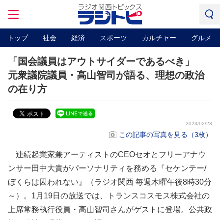
トップ
社会
経済
スポーツ
カルチャー
グルメ
「国会議員はアウトサイダーであるべき」
元衆議院議員・高山智司が語る、理想の政治
の在り方
2023/02/23
この記事の写真を見る（3枚）
連続起業家兼アーティストのCEOセオとフリーアナウ
ンサー田中大貴がパーソナリティを務める『セケンテー/
ぼくらは囚われない』（ラジオ関西 毎週木曜午後8時30分
～）。1月19日の放送では、トランスコスモス株式会社の
上席常務執行役員・高山智司さんがゲストに登場。公共政