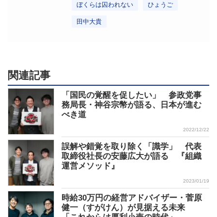
ぼくらは囚われない
ひょうご
田中大貴
関連記事
「国民の覚醒を促したい」 参政党事
務局長・神谷宗幣が語る、日本が進む
べき道
2022/12/22
誤解や錯覚を取り除く「識学」 代表
取締役社長の安藤広大が語る 『組織
運営メソッド』
2023/01/19
時給30万円の経営アドバイザー・菅原
健一（すがけん）が見据える未来