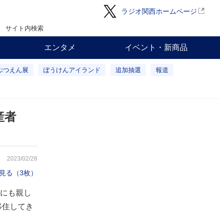
ラジオ関西ホームページ
サイト内検索
エンタメ
イベント・新商品
ぶつえん展
ぼうけんアイランド
追加抽選
報道
産者
2023/02/28
見る（3枚）
にも親し
移住してき