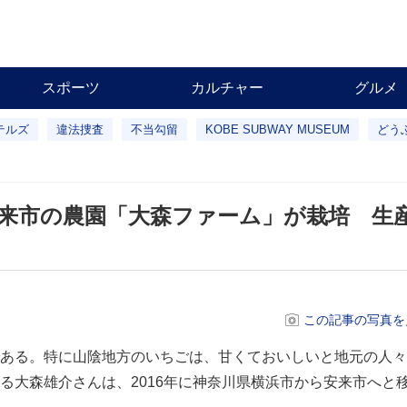
スポーツ
カルチャー
グルメ
テルズ
違法捜査
不当勾留
KOBE SUBWAY MUSEUM
どう
来市の農園「大森ファーム」が栽培 生
この記事の写真を
ある。特に山陰地方のいちごは、甘くておいしいと地元の人々
る大森雄介さんは、2016年に神奈川県横浜市から安来市へと