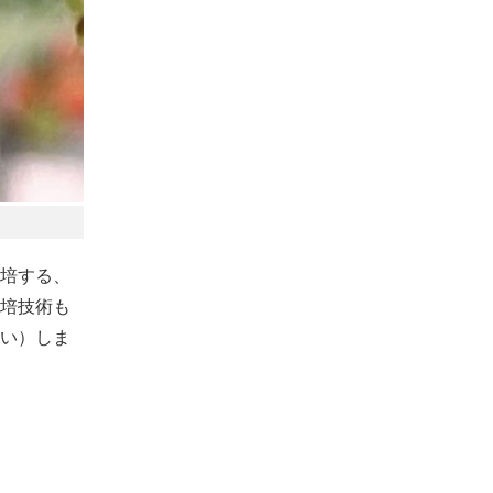
培する、
培技術も
い）しま