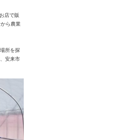
お店で販
活から農業
場所を探
、安来市