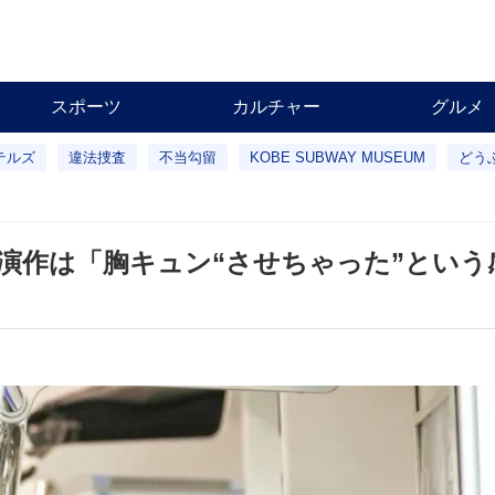
スポーツ
カルチャー
グルメ
テルズ
違法捜査
不当勾留
KOBE SUBWAY MUSEUM
どう
演作は「胸キュン“させちゃった”という