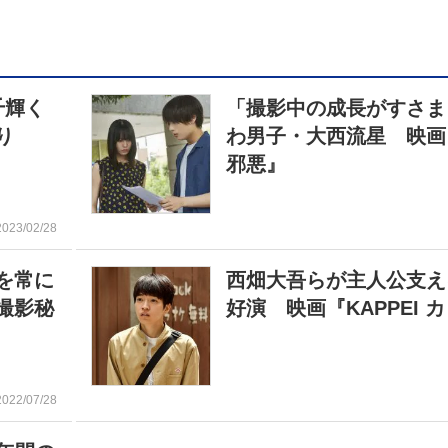
千輝く
「撮影中の成長がすさま
り
わ男子・大西流星 映画
邪悪』
2023/02/28
を常に
西畑大吾らが主人公支え
撮影秘
好演 映画『KAPPEI 
2022/07/28