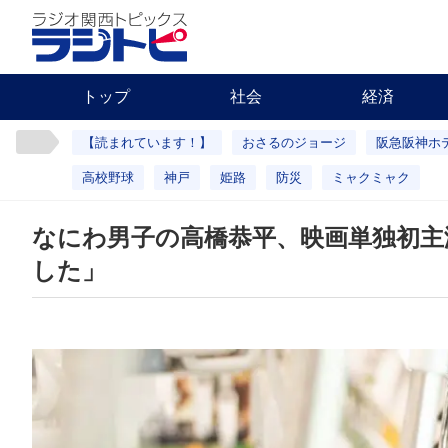
トップ
社会
経済
【読まれています！】
おさるのジョージ
阪急阪神ホ
高校野球
神戸
姫路
防災
ミャクミャク
なにわ男子の高橋恭平、映画単独初主
した」