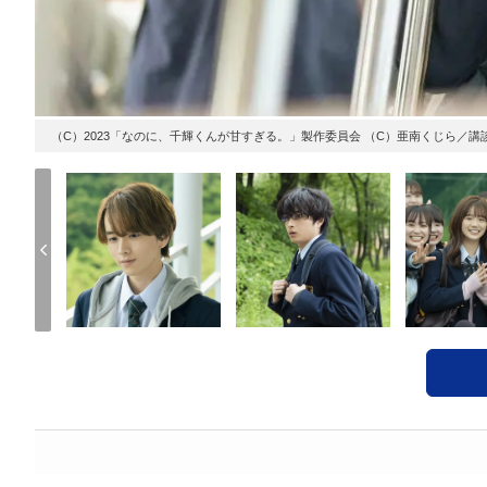
（C）2023「なのに、千輝くんが甘すぎる。」製作委員会 （C）亜南くじら／講