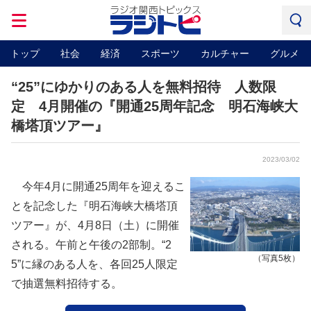
トップ
社会
経済
スポーツ
カルチャー
グルメ
“25”にゆかりのある人を無料招待 人数限
定 4月開催の『開通25周年記念 明石海峡大
橋塔頂ツアー』
2023/03/02
今年4月に開通25周年を迎えるこ
とを記念した『明石海峡大橋塔頂
ツアー』が、4月8日（土）に開催
される。午前と午後の2部制。“2
（写真5枚）
5”に縁のある人を、各回25人限定
で抽選無料招待する。