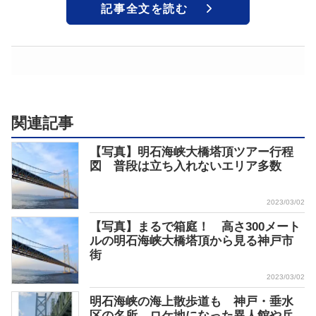
記事全文を読む
関連記事
【写真】明石海峡大橋塔頂ツアー行程
図 普段は立ち入れないエリア多数
2023/03/02
【写真】まるで箱庭！ 高さ300メート
ルの明石海峡大橋塔頂から見る神戸市
街
2023/03/02
明石海峡の海上散歩道も 神戸・垂水
区の名所 ロケ地になった異人館や兵