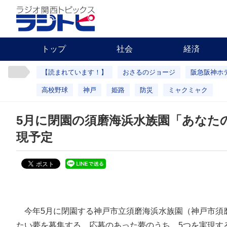
トップ
社会
経済
【読まれています！】
おさるのジョージ
阪急阪神ホ
高校野球
神戸
姫路
防災
ミャクミャク
5月に閉園の須磨海浜水族園「あなた
現予定
今年5月に閉園する神戸市立須磨海浜水族園（神戸市須
たい夢を募集する。応募のあった夢のうち、5つを実現す