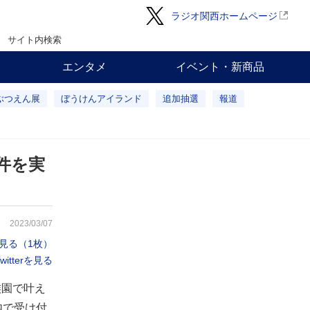
ラジオ関西ホームページ
サイト内検索
エンタメ
イベント・新商品
ぶつえん展
ぼうけんアイランド
追加抽選
報道
件を実
2023/03/07
見る（1枚）
tterを見る
族園で叶え
内で受け付