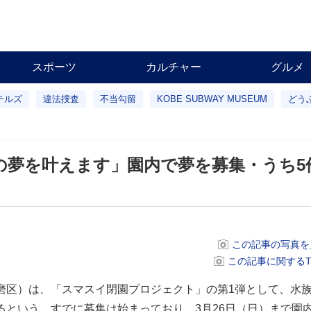
スポーツ
カルチャー
グルメ
テルズ
違法捜査
不当勾留
KOBE SUBWAY MUSEUM
どう
の夢を叶えます」園内で夢を募集・うち5
この記事の写真を
この記事に関するTwi
磨区）は、「スマスイ閉園プロジェクト」の第1弾として、水
るという。すでに募集は始まっており、3月26日（日）まで園