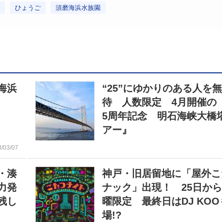
ひょうご
須磨海浜水族園
海浜
“25”にゆかりのある人を
待 人数限定 4月開催の
5周年記念 明石海峡大橋
アー』
3/03/07
・湊
神戸・旧居留地に「屋外こ
力発
ナック」出現！ 25日から
残し
曜限定 最終日はDJ KOO
場!?