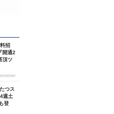
無料招
『開通2
塔頂ツ
2023/03/02
たつス
4週土
も登