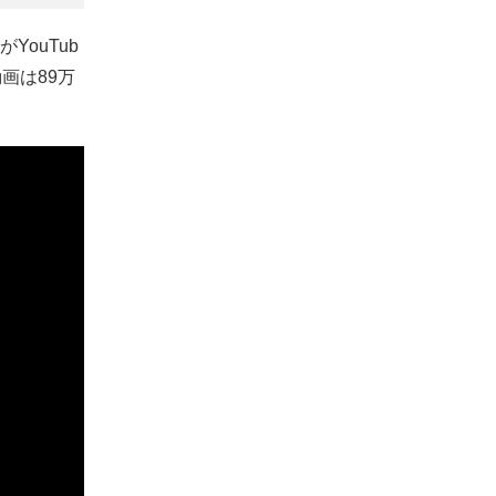
ouTub
画は89万