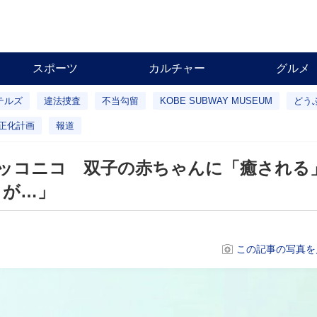
スポーツ
カルチャー
グルメ
テルズ
違法捜査
不当勾留
KOBE SUBWAY MUSEUM
どう
正化計画
報道
ッコニコ 双子の赤ちゃんに「癒される
さが…」
この記事の写真を