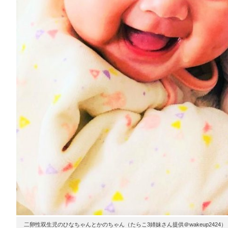
二卵性双生児のひなちゃんとかのちゃん（たらこ3姉妹さん提供＠wakeup2424）