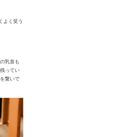
くよく笑う
の乳首も
残ってい
を繋いで