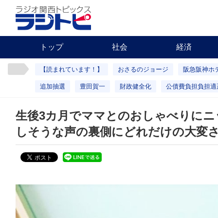
トップ
社会
経済
【読まれています！】
おさるのジョージ
阪急阪神ホ
追加抽選
豊田賀一
財政健全化
公債費負担負担適
生後3カ月でママとのおしゃべりにニ
しそうな声の裏側にどれだけの大変