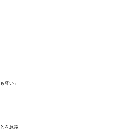
も尊い」
とを意識