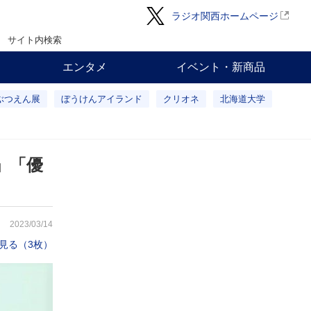
ラジオ関西ホームページ
サイト内検索
エンタメ
イベント・新商品
ぶつえん展
ぼうけんアイランド
クリオネ
北海道大学
」「優
2023/03/14
見る（3枚）