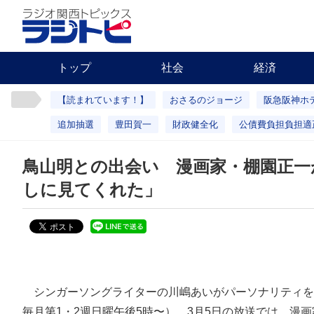
トップ
社会
経済
【読まれています！】
おさるのジョージ
阪急阪神ホ
追加抽選
豊田賀一
財政健全化
公債費負担負担適
鳥山明との出会い 漫画家・棚園正一
しに見てくれた」
シンガーソングライターの川嶋あいがパーソナリティを
毎月第1・2週日曜午後5時〜）。3月5日の放送では、漫