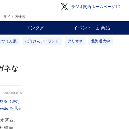
ラジオ関西ホームページ
サイト内検索
エンタメ
イベント・新商品
ぶつえん展
ぼうけんアイランド
クリオネ
北海道大学
ガネな
2023/03/16
見る（3枚）
tterを見る
オ関西、
た漫画