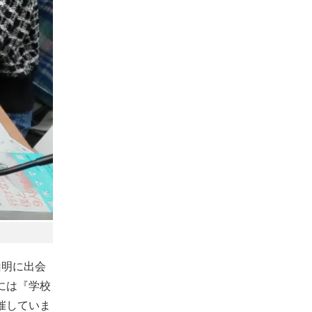
山明に出会
には『学校
催していま