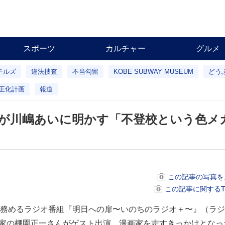
スポーツ
カルチャー
グルメ
テルズ
違法捜査
不当勾留
KOBE SUBWAY MUSEUM
どう
正化計画
報道
が川嶋あいに明かす「不登校という色メ
この記事の写真を
この記事に関するTwi
務めるラジオ番組『明日への扉〜いのちのラジオ＋〜』（ラジ
画家の棚園正一さんがゲスト出演。漫画家を志すきっかけとなっ