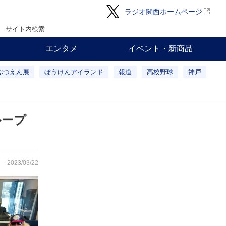
ラジオ関西ホームページ
サイト内検索
エンタメ
イベント・新商品
ぶつえん展
ぼうけんアイランド
報道
高校野球
神戸
ループ
2023/03/22