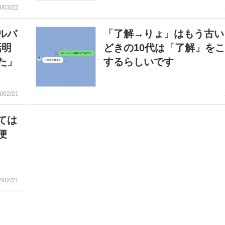
3/03/22
ルバ
「了解→りょ」はもう古い
話明
どきの10代は「了解」を
た」
するらしいです
3/02/21
ては
便
2/02/21