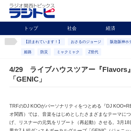
トップ
社会
経済
【読まれています！】
おさるのジョージ
阪急阪神ホ
姫路
防災
ミャクミャク
Z世代
4/29 ライブハウスツアー『Flav
「GENIC」
TRFのDJ KOOがパーソナリティをつとめる『DJ KOO×RE
オ関西）では、音楽をはじめとしたさまざまなテーマについ
げ、リスナーの元気をリブート（再起動）させる。3月1
男女7人組ダンス＆ボーカルグループ「GENIC（ジェニ