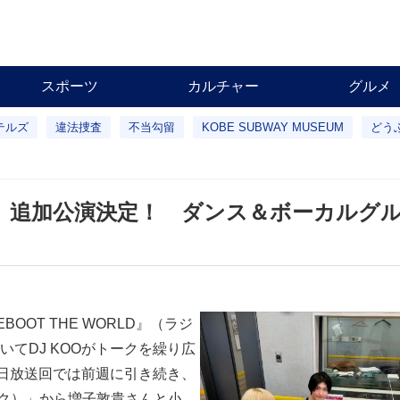
スポーツ
カルチャー
グルメ
テルズ
違法捜査
不当勾留
KOBE SUBWAY MUSEUM
どう
ors』追加公演決定！ ダンス＆ボーカルグ
BOOT THE WORLD』（ラジ
てDJ KOOがトークを繰り広
8日放送回では前週に引き続き、
ック）」から増子敦貴さんと小