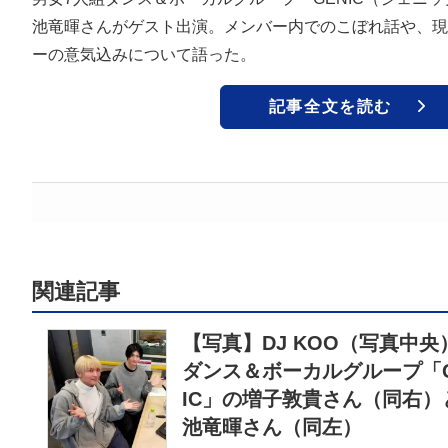
池竜暉さんがゲスト出演。メンバー内でのこぼれ話や、現
ーの意気込みについて語った。
記事全文を読む
関連記事
【写真】DJ KOO（写真中央
ダンス＆ボーカルグループ「G
IC」の増子敦貴さん（同右）
池竜暉さん（同左）