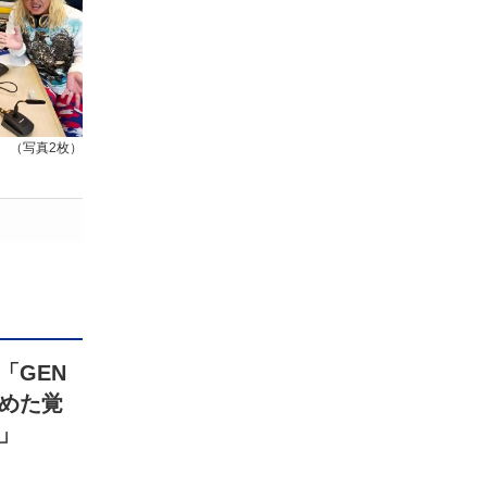
（写真2枚）
「GEN
込めた覚
」