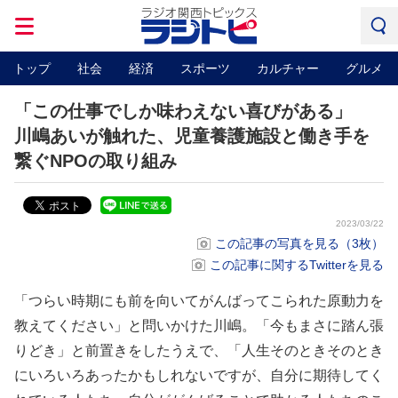
トップ
社会
経済
スポーツ
カルチャー
グルメ
「この仕事でしか味わえない喜びがある」
川嶋あいが触れた、児童養護施設と働き手を
繋ぐNPOの取り組み
2023/03/22
この記事の写真を見る（3枚）
この記事に関するTwitterを見る
「つらい時期にも前を向いてがんばってこられた原動力を
教えてください」と問いかけた川嶋。「今もまさに踏ん張
りどき」と前置きをしたうえで、「人生そのときそのとき
にいろいろあったかもしれないですが、自分に期待してく