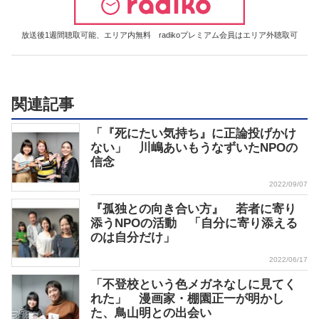
放送後1週間聴取可能、エリア内無料 radikoプレミアム会員はエリア外聴取可
関連記事
「『死にたい気持ち』に正論投げかけ
ない」 川嶋あいもうなずいたNPOの
信念
2022/09/07
『孤独との向き合い方』 若者に寄り
添うNPOの活動 「自分に寄り添える
のは自分だけ」
2022/06/17
「不登校という色メガネなしに見てく
れた」 漫画家・棚園正一が明かし
た、鳥山明との出会い