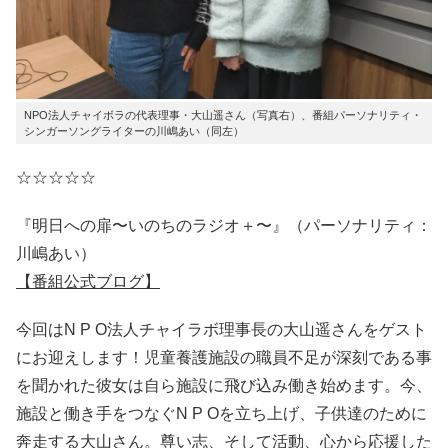
NPO法人チャイボラの代表理事・⼤⼭遥さん（写真右）、番組パーソナリティ・
シンガーソングライターの川嶋あい（同左）
☆☆☆☆☆
『明日への扉〜いのちのラジオ＋〜』（パーソナリティ：
川嶋あい）
【番組公式ブログ】
今回はN P O法人チャイラボ理事長の大山遥さんをゲスト
にお迎えします！児童養護施設の職員不足が深刻である事
を聞かれた彼女は自ら施設に飛び込み働き始めます。今、
施設と働き手をつなぐN P Oを立ち上げ、子供達のために
奔走する大山さん。尊い志、そして活動、心から応援した