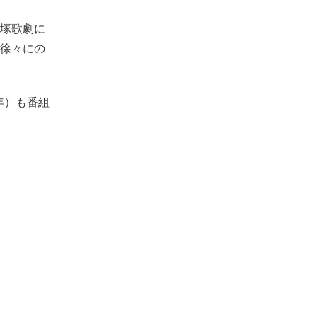
塚歌劇に
徐々にの
年）も番組