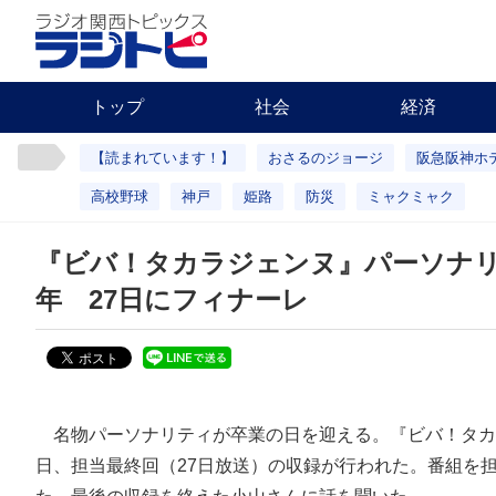
トップ
社会
経済
【読まれています！】
おさるのジョージ
阪急阪神ホ
高校野球
神戸
姫路
防災
ミャクミャク
『ビバ！タカラジェンヌ』パーソナリ
年 27日にフィナーレ
名物パーソナリティが卒業の日を迎える。『ビバ！タカラ
日、担当最終回（27日放送）の収録が行われた。番組を