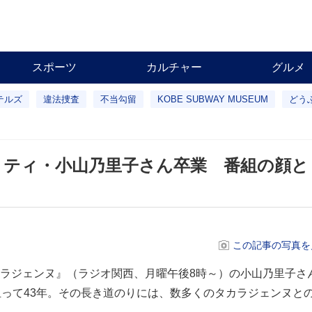
スポーツ
カルチャー
グルメ
テルズ
違法捜査
不当勾留
KOBE SUBWAY MUSEUM
どう
ティ・小山乃里子さん卒業 番組の顔とし
この記事の写真を
ジェンヌ』（ラジオ関西、月曜午後8時～）の小山乃里子さん
担って43年。その長き道のりには、数多くのタカラジェンヌと