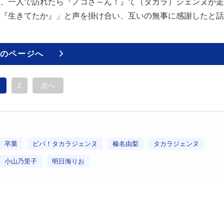
、一人で訪れたら『ノコさ～ん！』て（タカラ）ジェンヌが走
『生きてたか』」と声を掛け合い、互いの無事に感謝したと話
のページへ
1
2
次へ
卒業
ビバ！タカラジェンヌ
榛名由梨
タカラジェンヌ
小山乃里子
明日海りお