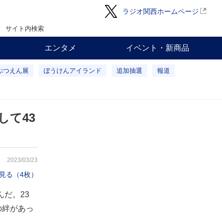
ラジオ関西ホームページ
サイト内検索
エンタメ
イベント・新商品
ぶつえん展
ぼうけんアイランド
追加抽選
報道
て43
2023/03/23
見る（4枚）
だ。23
の絆があっ