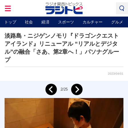
トップ
社会
経済
スポーツ
カルチャー
グルメ
淡路島・ニジゲンノモリ『ドラゴンクエスト
アイランド』リニューアル “リアルとデジタ
ル”の融合「さあ、第2章へ！」パソナグルー
プ
2023/04/01
Next
2/25
Prev