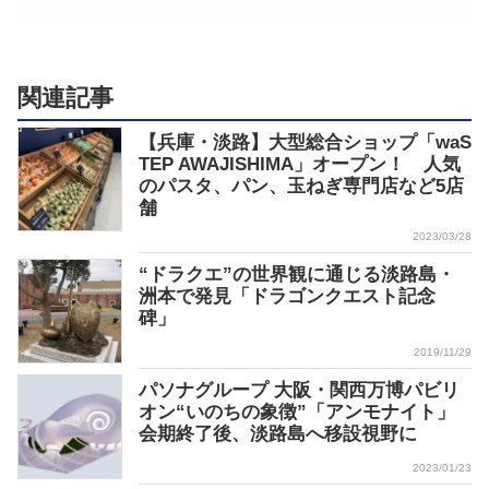
関連記事
【兵庫・淡路】大型総合ショップ「waS
TEP AWAJISHIMA」オープン！ 人気
のパスタ、パン、玉ねぎ専門店など5店
舗
2023/03/28
“ドラクエ”の世界観に通じる淡路島・
洲本で発見「ドラゴンクエスト記念
碑」
2019/11/29
パソナグループ 大阪・関西万博パビリ
オン“いのちの象徴”「アンモナイト」
会期終了後、淡路島へ移設視野に
2023/01/23