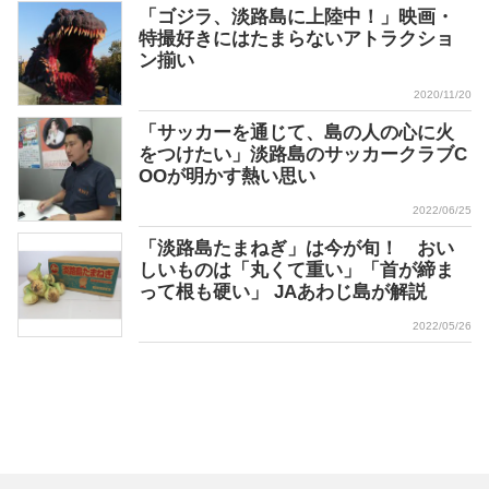
「ゴジラ、淡路島に上陸中！」映画・
特撮好きにはたまらないアトラクショ
ン揃い
2020/11/20
「サッカーを通じて、島の人の心に火
をつけたい」淡路島のサッカークラブC
OOが明かす熱い思い
2022/06/25
「淡路島たまねぎ」は今が旬！ おい
しいものは「丸くて重い」「首が締ま
って根も硬い」 JAあわじ島が解説
2022/05/26