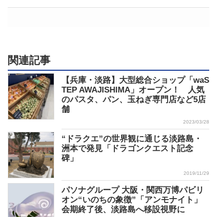
関連記事
【兵庫・淡路】大型総合ショップ「waS
TEP AWAJISHIMA」オープン！ 人気
のパスタ、パン、玉ねぎ専門店など5店
舗
2023/03/28
“ドラクエ”の世界観に通じる淡路島・
洲本で発見「ドラゴンクエスト記念
碑」
2019/11/29
パソナグループ 大阪・関西万博パビリ
オン“いのちの象徴”「アンモナイト」
会期終了後、淡路島へ移設視野に