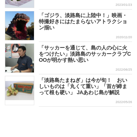
2023/01/23
「ゴジラ、淡路島に上陸中！」映画・
特撮好きにはたまらないアトラクショ
ン揃い
2020/11/20
「サッカーを通じて、島の人の心に火
をつけたい」淡路島のサッカークラブC
OOが明かす熱い思い
2022/06/25
「淡路島たまねぎ」は今が旬！ おい
しいものは「丸くて重い」「首が締ま
って根も硬い」 JAあわじ島が解説
2022/05/26