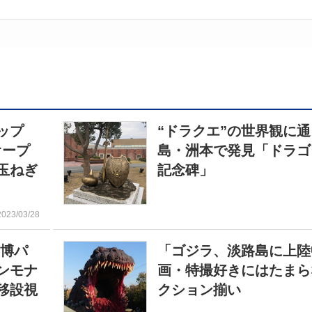
ップ
“ドラクエ”の世界観に
」オープ
島・洲本で発見「ドラゴ
玉ねぎ
記念碑」
2023/03/28
万博パ
「ゴジラ、淡路島に上陸
ンモナ
画・特撮好きにはたまら
移設視
クション揃い