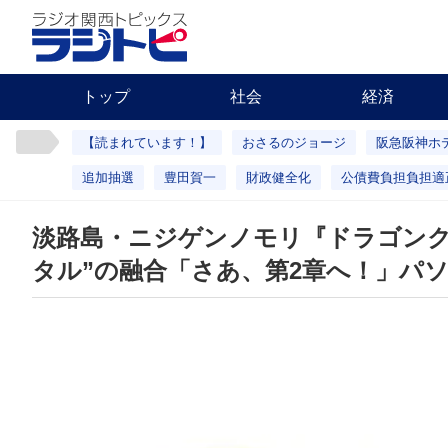
トップ
社会
経済
【読まれています！】
おさるのジョージ
阪急阪神ホ
追加抽選
豊田賀一
財政健全化
公債費負担負担適
淡路島・ニジゲンノモリ『ドラゴンク
タル”の融合「さあ、第2章へ！」パ