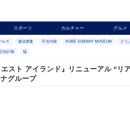
スポーツ
カルチャー
グルメ
テルズ
違法捜査
不当勾留
KOBE SUBWAY MUSEUM
どう
正化計画
猛
エスト アイランド』リニューアル “リ
ソナグループ