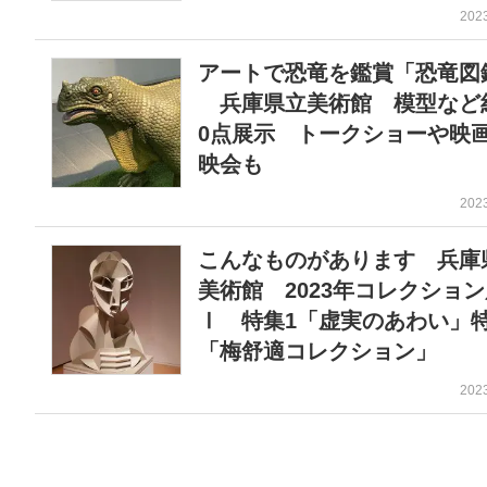
202
アートで恐竜を鑑賞「恐竜図
兵庫県立美術館 模型など約
0点展示 トークショーや映
映会も
202
こんなものがあります 兵庫
美術館 2023年コレクショ
Ⅰ 特集1「虚実のあわい」特
「梅舒適コレクション」
202