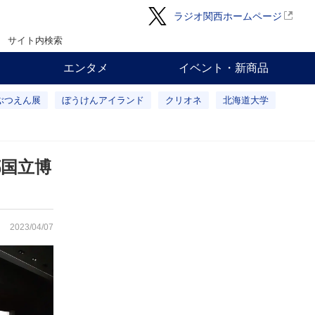
ラジオ関西ホームページ
サイト内検索
エンタメ
イベント・新商品
ぶつえん展
ぼうけんアイランド
クリオネ
北海道大学
都国立博
2023/04/07