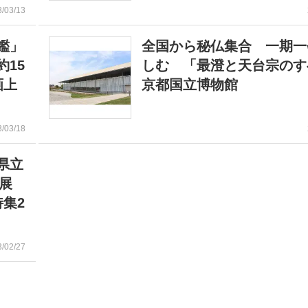
3/03/13
鑑」
全国から秘仏集合 一期一
15
しむ 「最澄と天台宗のす
画上
京都国立博物館
3/03/18
県立
ン展
集2
3/02/27