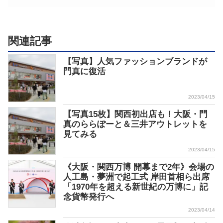
関連記事
【写真】人気ファッションブランドが
門真に復活
2023/04/15
【写真15枚】関西初出店も！大阪・門
真のららぽーと＆三井アウトレットを
見てみる
2023/04/15
《大阪・関西万博 開幕まで2年》会場の
人工島・夢洲で起工式 岸田首相ら出席
「1970年を超える新世紀の万博に」記
念貨幣発行へ
2023/04/14