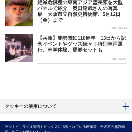
絶滅危惧種の東南アジア霊長類を大型
パネルで紹介 奥田達哉さんの写真
展 大阪市立自然史博物館、5月12日
（金）まで
2023/04/14
【兵庫】能勢電鉄110周年 13日から記
念イベントやグッズ続々！特別車両運
行、車掌体験、硬券セットも
2023/04/12
クッキーの使用について
ラジトピ ラジオ関西トピックスに掲載されている画像等、全内容の無断転
載、加工をお断りいたします。