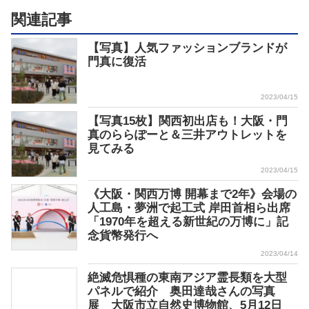
関連記事
【写真】人気ファッションブランドが
門真に復活
2023/04/15
【写真15枚】関西初出店も！大阪・門
真のららぽーと＆三井アウトレットを
見てみる
2023/04/15
《大阪・関西万博 開幕まで2年》会場の
人工島・夢洲で起工式 岸田首相ら出席
「1970年を超える新世紀の万博に」記
念貨幣発行へ
2023/04/14
絶滅危惧種の東南アジア霊長類を大型
パネルで紹介 奥田達哉さんの写真
展 大阪市立自然史博物館、5月12日