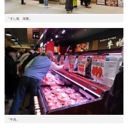
「すし処 深廣」
「牛兆」