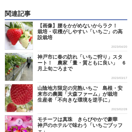
関連記事
【画像】腰をかがめないからラク！
栽培・収穫がしやすい「いちご」の高
設栽培
2023/04/20
神戸市に春の訪れ「いちご狩り」スタ
ート！ 農家「量・質ともに良い」 6
月上旬ごろまで
2023/03/17
山陰地方限定の完熟いちご 島根・安
来市の農園「大森ファーム」が栽培
生産者「不向きな環境を逆手に」
2023/02/28
モチーフは真珠 きらびやかで豪華
神戸のホテルで味わう「いちごブッフ
ェ」