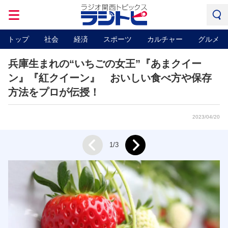
トップ
社会
経済
スポーツ
カルチャー
グルメ
兵庫生まれの“いちごの女王”『あまクイー
ン』『紅クイーン』 おいしい食べ方や保存
方法をプロが伝授！
2023/04/20
Next
1/3
Prev