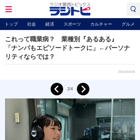
トップ
社会
経済
スポーツ
カルチャー
グルメ
これって職業病？ 業種別『あるある』
「ナンパもエピソードトークに」←パーソナ
リティならでは？
2023/04/28
Next
2/4
Prev