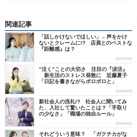
関連記事
「話しかけないでほしい」←声をかけ
ないとクレームに!? 店員とのベストな
『距離感』は？
2022/12/20
“泣く”ことの大切さ 注目の『涙活』
新生活のストレス発散に 近藤夏子
「日記を書きながらポロポロと」
2023/04/18
新社会人の洗礼!? 社会人に聞いてみ
た、入社して驚いたことは？「手取り
の少なさ」「職場の独自ルール」
2023/04/22
それどういう意味？ 「ガクチカがな