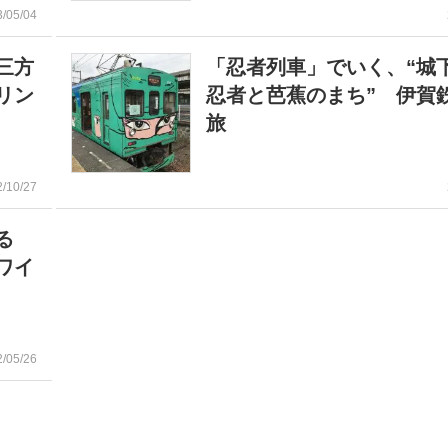
3/05/04
三方
「忍者列車」でいく、“城
リン
忍者と芭蕉のまち” 伊賀
旅
2/10/27
める
ワイ
2/05/26