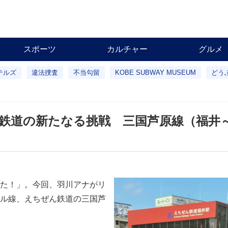
スポーツ
カルチャー
グルメ
テルズ
違法捜査
不当勾留
KOBE SUBWAY MUSEUM
どう
鉄道の新たなる挑戦 三国芦原線（福井
た！」。今回、羽川アナがリ
ル線、えちぜん鉄道の三国芦