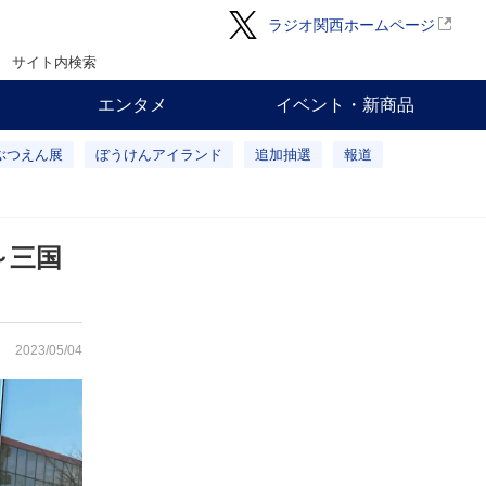
ラジオ関西ホームページ
サイト内検索
エンタメ
イベント・新商品
ぶつえん展
ぼうけんアイランド
追加抽選
報道
～三国
2023/05/04