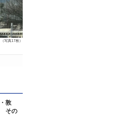
（写真17枚）
・敦
 その