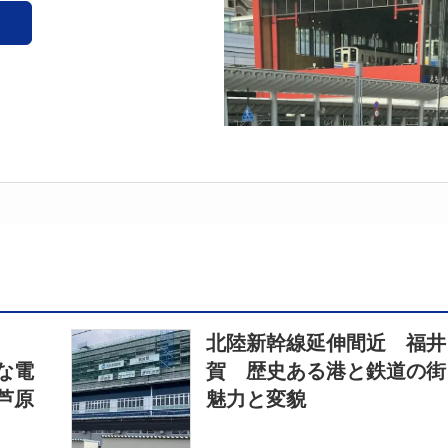
北陸新幹線延伸間近 福井
な電
賀 歴史ある港と鉄道の街
芦原
魅力と変貌