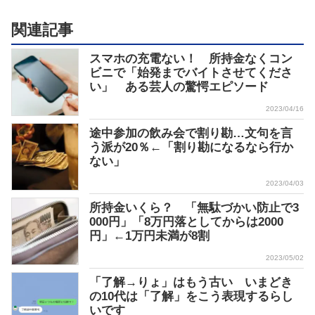
関連記事
スマホの充電ない！ 所持金なくコン
ビニで「始発までバイトさせてくださ
い」 ある芸人の驚愕エピソード
2023/04/16
途中参加の飲み会で割り勘…文句を言
う派が20％←「割り勘になるなら行か
ない」
2023/04/03
所持金いくら？ 「無駄づかい防止で3
000円」「8万円落としてからは2000
円」←1万円未満が8割
2023/05/02
「了解→りょ」はもう古い いまどき
の10代は「了解」をこう表現するらし
いです