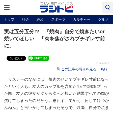
トップ
社会
経済
スポーツ
カルチャー
グルメ
実は五分五分!? 『焼肉』自分で焼きたいor
焼いてほしい 「肉を焦がされブチギレ寸前
に」
2023/05/07
この記事の写真を見る（3枚）
リスナーのなかには、焼肉のせいでブチギレ寸前になっ
たという人も。友人のカップルを含めた4人で焼肉に行っ
た際、友人の彼女が次から次へと焼いた結果すべての肉が
焦げてしまったのだそう。思わず「てめえ、何してけつか
んねん」と言いかけてしまったそうで、以降、自分で焼き