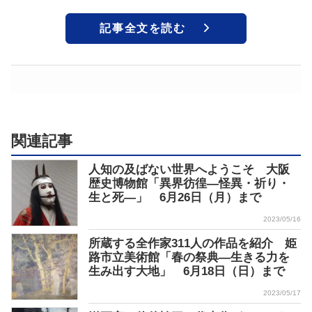
記事全文を読む
関連記事
人知の及ばない世界へようこそ 大阪
歴史博物館「異界彷徨―怪異・祈り・
生と死―」 6月26日（月）まで
2023/05/16
所蔵する全作家311人の作品を紹介 姫
路市立美術館「春の祭典―生きる力を
生み出す大地」 6月18日（日）まで
2023/05/17