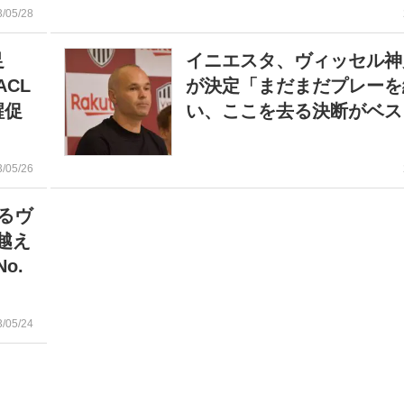
3/05/28
足
イニエスタ、ヴィッセル神
CL
が決定「まだまだプレーを
醒促
い、ここを去る決断がベス
3/05/26
るヴ
越え
o.
3/05/24