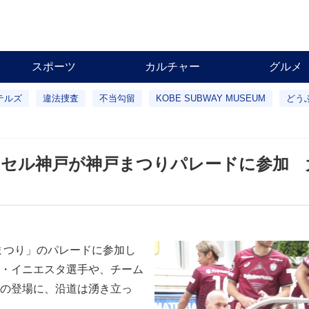
スポーツ
カルチャー
グルメ
テルズ
違法捜査
不当勾留
KOBE SUBWAY MUSEUM
どう
ッセル神戸が神戸まつりパレードに参加 
まつり」のパレードに参加し
・イニエスタ選手や、チーム
の登場に、沿道は湧き立っ