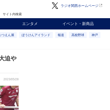
ラジオ関西ホームページ
サイト内検索
エンタメ
イベント・新商品
ぶつえん展
ぼうけんアイランド
報道
高校野球
神戸
大迫や
2023/05/28