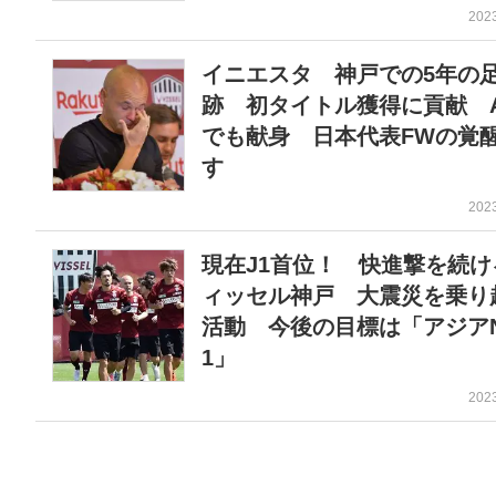
202
イニエスタ 神戸での5年の
跡 初タイトル獲得に貢献 A
でも献身 日本代表FWの覚
す
202
現在J1首位！ 快進撃を続け
ィッセル神戸 大震災を乗り
活動 今後の目標は「アジアN
1」
202