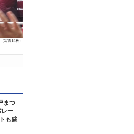
（写真15枚）
戸まつ
パレー
トも盛