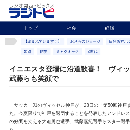
トップ
社会
経済
【読まれています！】
おさるのジョージ
阪急阪神ホ
姫路
防災
ミャクミャク
Z世代
イニエスタ登場に沿道歓喜！ ヴィ
武藤らも笑顔で
サッカーJ1のヴィッセル神戸が、28日の「第50回神戸
た。今夏限りで神戸を退団することを発表したアンドレス
の好調を支える大迫勇也選手、武藤嘉紀選手らスター選手
た。