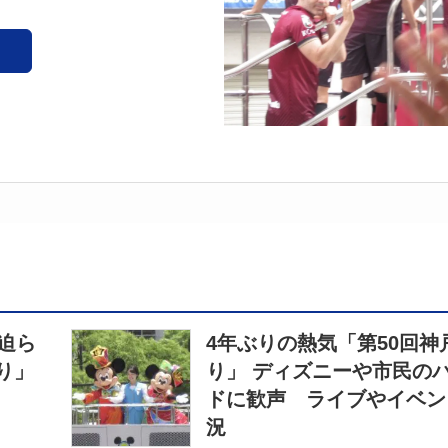
迫ら
4年ぶりの熱気「第50回神
り」
り」 ディズニーや市民の
ドに歓声 ライブやイベン
況