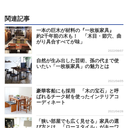
関連記事
一本の巨木が材料の『一枚板家具』
約2千年前の木も！ 「木目・節穴、曲
がり具合すべてが味」
2022/08/07
自然が生み出した芸術、孫の代まで使
いたい「一枚板家具」の魅力とは
2021/04/05
豪華客船にも採用 「木の宝石」と呼
ばれるチーク材を使ったインテリアコ
ーディネート
2021/04/26
「狭い部屋でも広く見せる」家具の選
び方とは 「ロースタイル」がキーワ