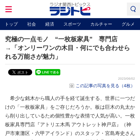
トップ
社会
経済
スポーツ
カルチャー
グルメ
究極の一点モノ “一枚板家具” 専門店
→「オンリーワンの木目・何にでも合わせら
れる万能さが魅力」
2023/06/02
この記事の写真を見る（4枚）
希少な銘木から職人の手を経て誕生する、世界に一つだ
けの「一枚板家具」をご存じだろうか。板は巨木の丸太か
ら削り出しているため個性豊かな表情で人気が高い。一枚
板家具専門店『アトリエ木馬 アウトレット神戸店』（神
戸市東灘区・六甲アイランド）のスタッフ・宮島寿史さん