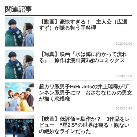
関連記事
【動画】豪快すぎる！ 主人公（広瀬
すず）が振る舞う手料理
2023/06/08
【写真】映画『水は海に向かって流れ
る』 原作は漫画賞3冠のコミックス
2023/06/08
超カワ系男子HiHi Jetsの井上瑞稀がザ
ンネン系男子に!? おさななじみの男女
が描く恋模様
2023/05/24
【映画】低評価＝駄作か？ 3作品をレ
ビュー “星2.5”の世界は観る・観ない
の絶妙なラインだった