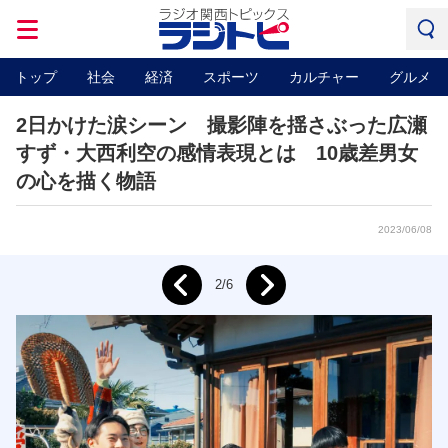
トップ
社会
経済
スポーツ
カルチャー
グルメ
2日かけた涙シーン 撮影陣を揺さぶった広瀬
すず・大西利空の感情表現とは 10歳差男女
の心を描く物語
2023/06/08
Next
2/6
Prev