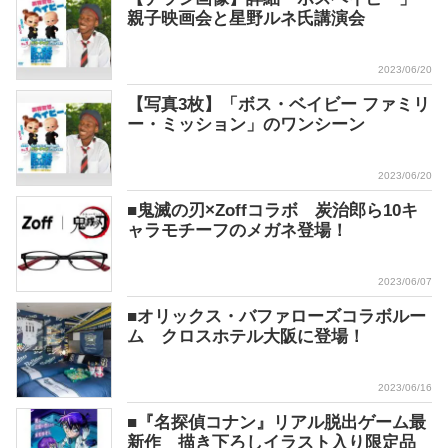
親子映画会と星野ルネ氏講演会
2023/06/20
【写真3枚】「ボス・ベイビー ファミリ
ー・ミッション」のワンシーン
2023/06/20
■鬼滅の刃×Zoffコラボ 炭治郎ら10キ
ャラモチーフのメガネ登場！
2023/06/07
■オリックス・バファローズコラボルー
ム クロスホテル大阪に登場！
2023/06/16
■『名探偵コナン』リアル脱出ゲーム最
新作 描き下ろしイラスト入り限定品