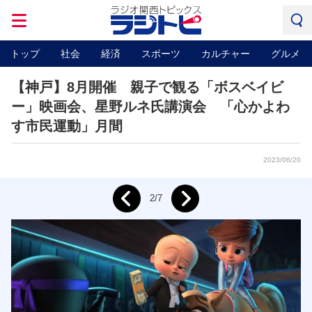
トップ
社会
経済
スポーツ
カルチャー
グルメ
【神戸】8月開催 親子で観る「ボスベイビ
ー」映画会、星野ルネ氏講演会 「心かよわ
す市民運動」月間
2023/06/20
Next
2/7
Prev