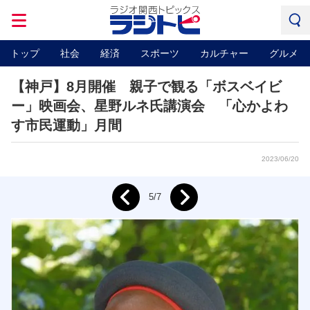
トップ
社会
経済
スポーツ
カルチャー
グルメ
【神戸】8月開催 親子で観る「ボスベイビ
ー」映画会、星野ルネ氏講演会 「心かよわ
す市民運動」月間
2023/06/20
Next
5/7
Prev