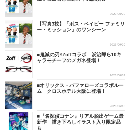
2023/06/20
【写真3枚】「ボス・ベイビー ファミリ
ー・ミッション」のワンシーン
2023/06/20
■鬼滅の刃×Zoffコラボ 炭治郎ら10キ
ャラモチーフのメガネ登場！
2023/06/07
■オリックス・バファローズコラボルー
ム クロスホテル大阪に登場！
2023/06/16
■『名探偵コナン』リアル脱出ゲーム最
新作 描き下ろしイラスト入り限定品
も