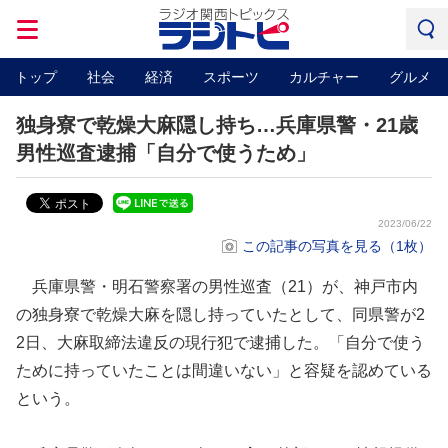
トップ
社会
経済
スポーツ
カルチャー
グルメ
独身寮で乾燥大麻隠し持ち…兵庫県警・21歳
男性巡査逮捕「自分で使うため」
2023/06/22
この記事の写真を見る（1枚）
兵庫県警・明石警察署の男性巡査（21）が、神戸市内
の独身寮で乾燥大麻を隠し持っていたとして、同県警が2
2日、大麻取締法違反の現行犯で逮捕した。「自分で使う
ために持っていたことは間違いない」と容疑を認めている
という。