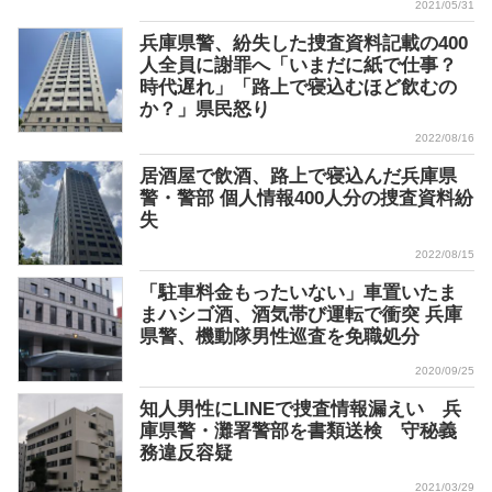
2021/05/31
兵庫県警、紛失した捜査資料記載の400
人全員に謝罪へ「いまだに紙で仕事？
時代遅れ」「路上で寝込むほど飲むの
か？」県民怒り
2022/08/16
居酒屋で飲酒、路上で寝込んだ兵庫県
警・警部 個人情報400人分の捜査資料紛
失
2022/08/15
「駐車料金もったいない」車置いたま
まハシゴ酒、酒気帯び運転で衝突 兵庫
県警、機動隊男性巡査を免職処分
2020/09/25
知人男性にLINEで捜査情報漏えい 兵
庫県警・灘署警部を書類送検 守秘義
務違反容疑
2021/03/29