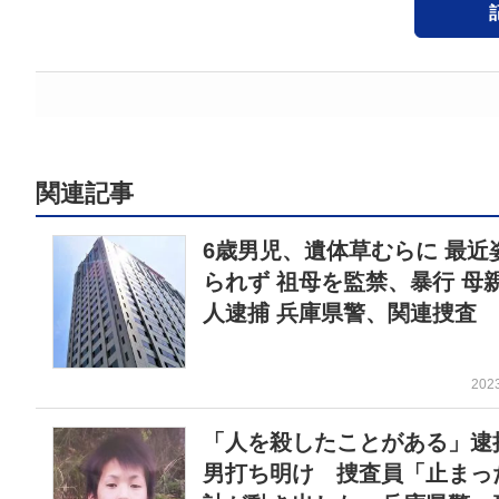
関連記事
6歳男児、遺体草むらに 最近
られず 祖母を監禁、暴行 母
人逮捕 兵庫県警、関連捜査
202
「人を殺したことがある」逮
男打ち明け 捜査員「止まっ