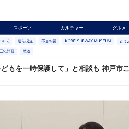
スポーツ
カルチャー
グルメ
テルズ
違法捜査
不当勾留
KOBE SUBWAY MUSEUM
どう
正化計画
報道
子どもを一時保護して」と相談も 神戸市