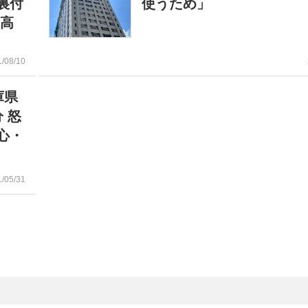
裏付
使うため」
子高
1/08/10
庫県
 怒
心・
1/05/31