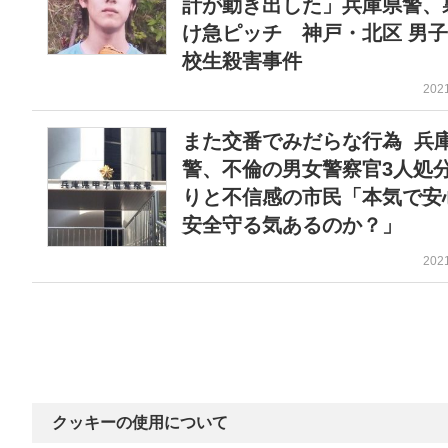
計が動き出した」兵庫県警、
け急ピッチ 神戸・北区 男
校生殺害事件
202
また交番でみだらな行為 兵
警、不倫の男女警察官3人処分
りと不信感の市民「本気で安
安全守る気あるのか？」
202
クッキーの使用について