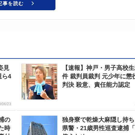
記事を読む
姿見
【速報】神戸・男子高校生
親ら4
件 裁判員裁判 元少年に懲役
判決 殺意、責任能力認定
3/06/23
捕の
独身寮で乾燥大麻隠し持ち
た時
県警・21歳男性巡査逮捕