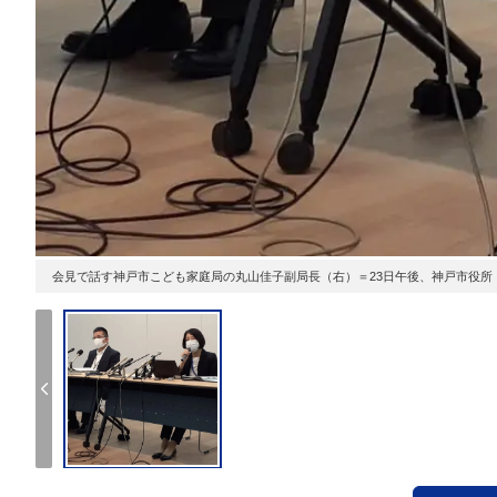
会見で話す神戸市こども家庭局の丸山佳子副局長（右）＝23日午後、神戸市役所