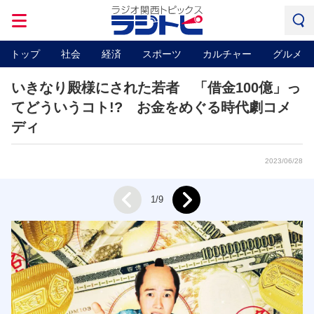
トップ
社会
経済
スポーツ
カルチャー
グルメ
いきなり殿様にされた若者 「借金100億」っ
てどういうコト!? お金をめぐる時代劇コメ
ディ
2023/06/28
Next
1/9
Prev