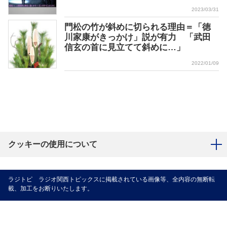
2023/03/31
門松の竹が斜めに切られる理由＝「徳
川家康がきっかけ」説が有力 「武田
信玄の首に見立てて斜めに…」
2022/01/09
クッキーの使用について
ラジトピ ラジオ関西トピックスに掲載されている画像等、全内容の無断転
載、加工をお断りいたします。