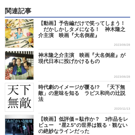
関連記事
【動画】予告編だけで笑ってしまう！
だかしかしタメになる！ 神木隆之
介主演 映画『大名倒産』
2023/06/28
神木隆之介主演 映画『大名倒産』が
現代日本に投げかけるもの
2023/06/28
時代劇のイメージが覆る!? 「天下無
敵」の意味を知る ラピス和尚の辻説
法
2020/11/13
【映画】低評価＝駄作か？ 3作品をレ
ビュー “星2.5”の世界は観る・観ない
の絶妙なラインだった