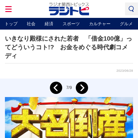
トップ
社会
経済
スポーツ
カルチャー
グルメ
いきなり殿様にされた若者 「借金100億」っ
てどういうコト!? お金をめぐる時代劇コメ
ディ
2023/06/28
Next
7/9
Prev