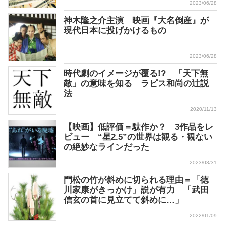
2023/06/28
神木隆之介主演 映画『大名倒産』が
現代日本に投げかけるもの
2023/06/28
時代劇のイメージが覆る!? 「天下無
敵」の意味を知る ラピス和尚の辻説
法
2020/11/13
【映画】低評価＝駄作か？ 3作品をレ
ビュー “星2.5”の世界は観る・観ない
の絶妙なラインだった
2023/03/31
門松の竹が斜めに切られる理由＝「徳
川家康がきっかけ」説が有力 「武田
信玄の首に見立てて斜めに…」
2022/01/09