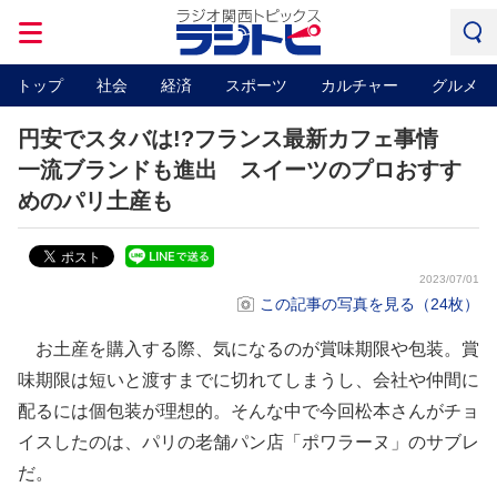
トップ
社会
経済
スポーツ
カルチャー
グルメ
円安でスタバは!?フランス最新カフェ事情
一流ブランドも進出 スイーツのプロおすす
めのパリ土産も
2023/07/01
この記事の写真を見る（24枚）
お土産を購入する際、気になるのが賞味期限や包装。賞
味期限は短いと渡すまでに切れてしまうし、会社や仲間に
配るには個包装が理想的。そんな中で今回松本さんがチョ
イスしたのは、パリの老舗パン店「ポワラーヌ」のサブレ
だ。