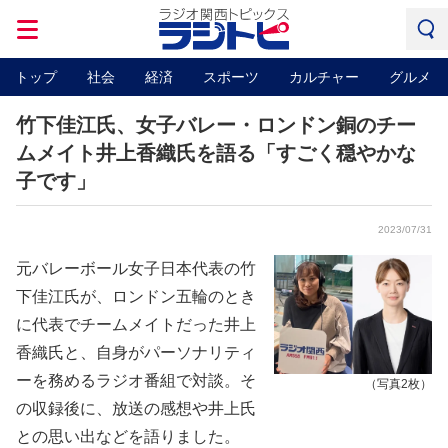
トップ
社会
経済
スポーツ
カルチャー
グルメ
竹下佳江氏、女子バレー・ロンドン銅のチー
ムメイト井上香織氏を語る「すごく穏やかな
子です」
2023/07/31
元バレーボール女子日本代表の竹
下佳江氏が、ロンドン五輪のとき
に代表でチームメイトだった井上
香織氏と、自身がパーソナリティ
ーを務めるラジオ番組で対談。そ
（写真2枚）
の収録後に、放送の感想や井上氏
との思い出などを語りました。