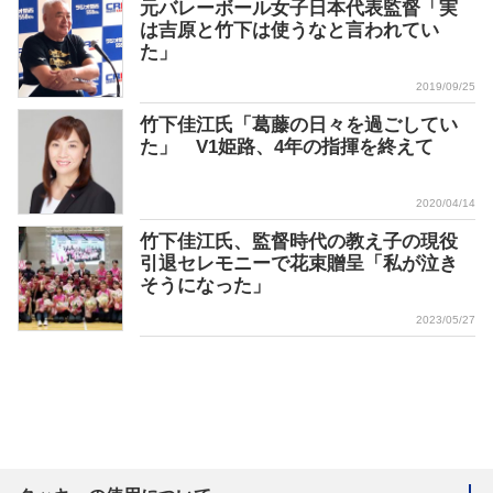
元バレーボール女子日本代表監督「実
は吉原と竹下は使うなと言われてい
た」
2019/09/25
竹下佳江氏「葛藤の日々を過ごしてい
た」 V1姫路、4年の指揮を終えて
2020/04/14
竹下佳江氏、監督時代の教え子の現役
引退セレモニーで花束贈呈「私が泣き
そうになった」
2023/05/27