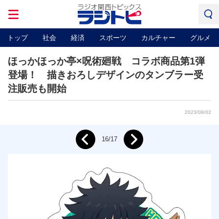
トップ
社会
経済
スポーツ
カルチャー
グルメ
ほっかほっか亭×呪術廻戦 コラボ商品第1弾
登場！ 描きおろしデザインのタンブラー受
注販売も開始
2023/08/02
Next
16/17
Prev