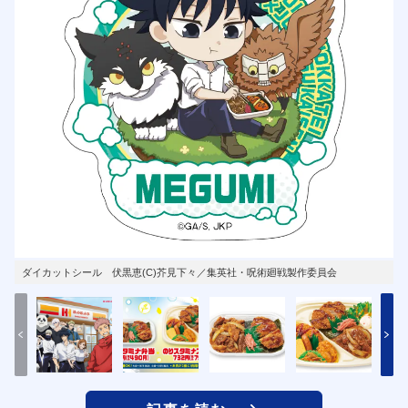
ダイカットシール 伏黒恵(C)芥見下々／集英社・呪術廻戦製作委員会