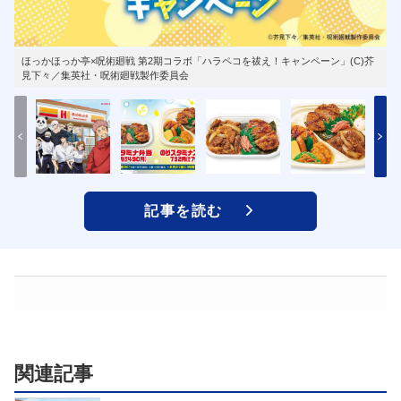
ほっかほっか亭×呪術廻戦 第2期コラボ「ハラペコを祓え！キャンペーン」(C)芥
見下々／集英社・呪術廻戦製作委員会
記事を読む
関連記事