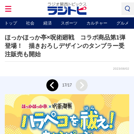
トップ
社会
経済
スポーツ
カルチャー
グルメ
ほっかほっか亭×呪術廻戦 コラボ商品第1弾
登場！ 描きおろしデザインのタンブラー受
注販売も開始
2023/08/02
Next
17/17
Prev