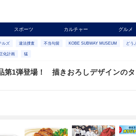
スポーツ
カルチャー
グルメ
テルズ
違法捜査
不当勾留
KOBE SUBWAY MUSEUM
どう
正化計画
猛
品第1弾登場！ 描きおろしデザインの