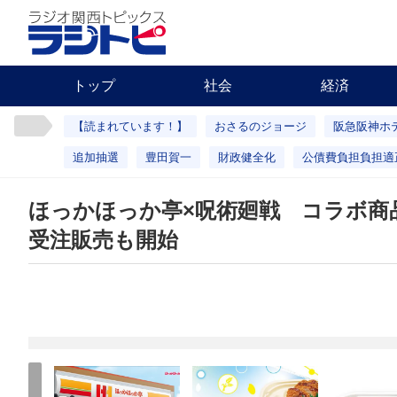
トップ
社会
経済
【読まれています！】
おさるのジョージ
阪急阪神ホ
追加抽選
豊田賀一
財政健全化
公債費負担負担適
ほっかほっか亭×呪術廻戦 コラボ商
受注販売も開始