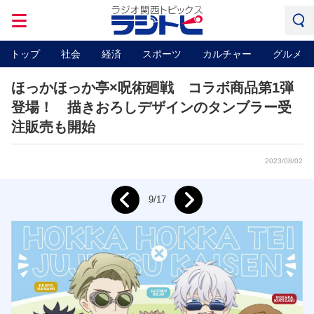
トップ
社会
経済
スポーツ
カルチャー
グルメ
ほっかほっか亭×呪術廻戦 コラボ商品第1弾
登場！ 描きおろしデザインのタンブラー受
注販売も開始
2023/08/02
Next
9/17
Prev