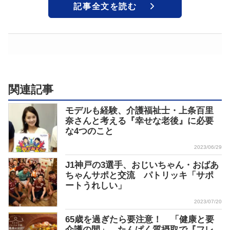
記事全文を読む
関連記事
モデルも経験、介護福祉士・上条百里
奈さんと考える『幸せな老後』に必要
な4つのこと
2023/06/29
J1神戸の3選手、おじいちゃん・おばあ
ちゃんサポと交流 パトリッキ「サポ
ートうれしい」
2023/07/20
65歳を過ぎたら要注意！ 「健康と要
介護の間」 たんぱく質摂取で『フレ