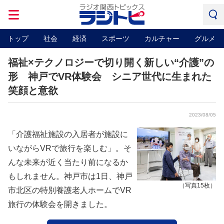
トップ
社会
経済
スポーツ
カルチャー
グルメ
福祉×テクノロジーで切り開く新しい“介護”の
形 神戸でVR体験会 シニア世代に生まれた
笑顔と意欲
2023/08/05
「介護福祉施設の入居者が施設に
いながらVRで旅行を楽しむ」。そ
んな未来が近く当たり前になるか
もしれません。神戸市は1日、神戸
（写真15枚）
市北区の特別養護老人ホームでVR
旅行の体験会を開きました。