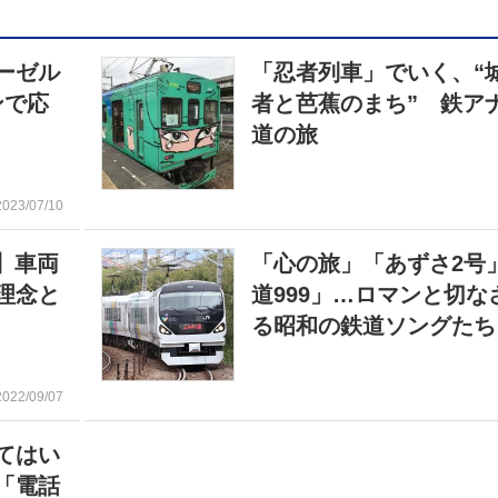
ーゼル
「忍者列車」でいく、“
ンで応
者と芭蕉のまち” 鉄ア
道の旅
2023/07/10
】車両
「心の旅」「あずさ2号
理念と
道999」…ロマンと切な
る昭和の鉄道ソングたち
2022/09/07
てはい
「電話