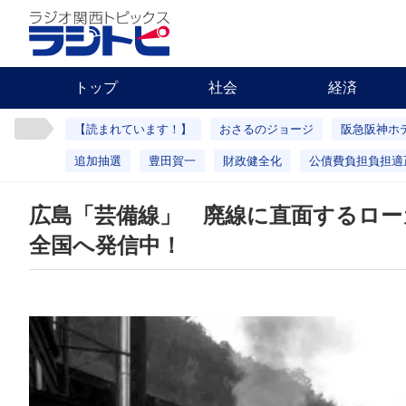
トップ
社会
経済
【読まれています！】
おさるのジョージ
阪急阪神ホ
追加抽選
豊田賀一
財政健全化
公債費負担負担適
広島「芸備線」 廃線に直面するロー
全国へ発信中！