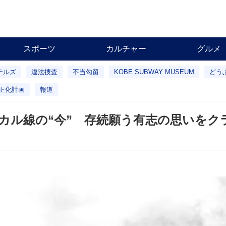
スポーツ
カルチャー
グルメ
テルズ
違法捜査
不当勾留
KOBE SUBWAY MUSEUM
どう
正化計画
報道
カル線の“今” 存続願う有志の思いをク