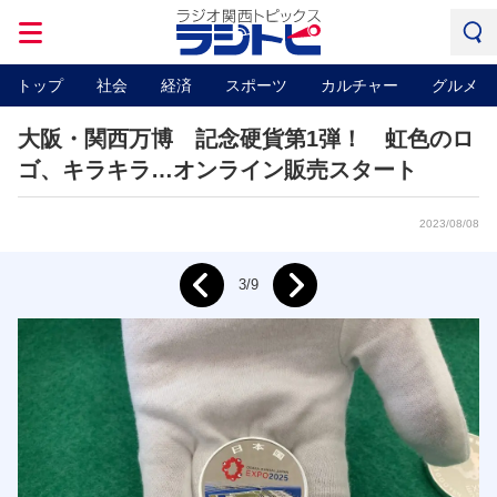
トップ
社会
経済
スポーツ
カルチャー
グルメ
大阪・関西万博 記念硬貨第1弾！ 虹色のロ
ゴ、キラキラ…オンライン販売スタート
2023/08/08
Next
3/9
Prev