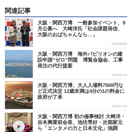
関連記事
大阪・関西万博 一般参加イベント、9
月公募へ 大崎洋氏「社会課題発信、
大阪のおばちゃんなら…」
2023/08/08
大阪・関西万博 海外パビリオンの建
設申請“ゼロ”問題 博覧会協会、工事
発注の代行提案
2023/07/14
大阪・関西万博、大人入場料7500円な
ど正式決定 12歳未満は4分の1の料金に
政府が了承
2023/07/03
大阪・関西万博 初の催事検討 大﨑洋・
吉本興業前会長、池坊専好・次期家元
ら「エンタメの力と日本文化」強調