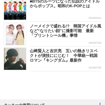
■BTSのルーツになった伝説のアイドル
からポップス。昭和のK-POPとは
2022/04/12
ノーメイクで盛れる!? 韓国アイドル風
など“なりたい顔”に撮影可能 最新
「プリントシール機」事情
2023/07/20
山﨑賢人と吉沢亮 互いの熱きリスペ
クトが演技ににじむ！ 中華統一戦国
ロマン『キングダム』最新作
2023/07/25