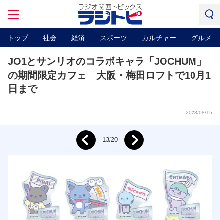
トップ
社会
経済
スポーツ
カルチャー
グルメ
JO1とサンリオのコラボキャラ「JOCHUM」
の期間限定カフェ 大阪・梅田ロフトで10月1
日まで
2023/08/15
Next
13/20
Prev