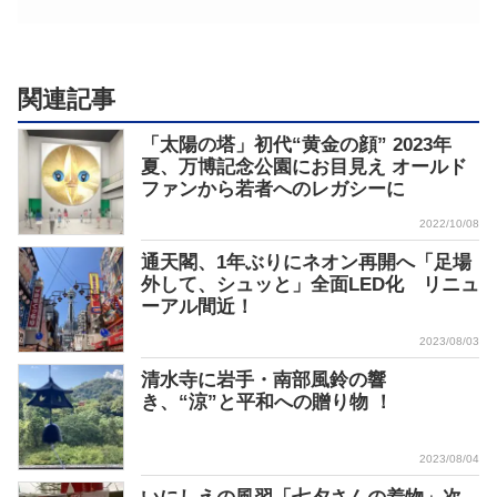
関連記事
「太陽の塔」初代“黄金の顔” 2023年
夏、万博記念公園にお目見え オールド
ファンから若者へのレガシーに
2022/10/08
通天閣、1年ぶりにネオン再開へ「足場
外して、シュッと」全面LED化 リニュ
ーアル間近！
2023/08/03
清水寺に岩手・南部風鈴の響
き、“涼”と平和への贈り物 ！
2023/08/04