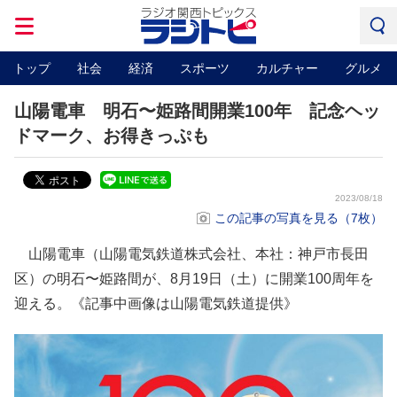
トップ
社会
経済
スポーツ
カルチャー
グルメ
山陽電車 明石〜姫路間開業100年 記念ヘッ
ドマーク、お得きっぷも
2023/08/18
この記事の写真を見る（7枚）
山陽電車（山陽電気鉄道株式会社、本社：神戸市長田
区）の明石〜姫路間が、8月19日（土）に開業100周年を
迎える。《記事中画像は山陽電気鉄道提供》