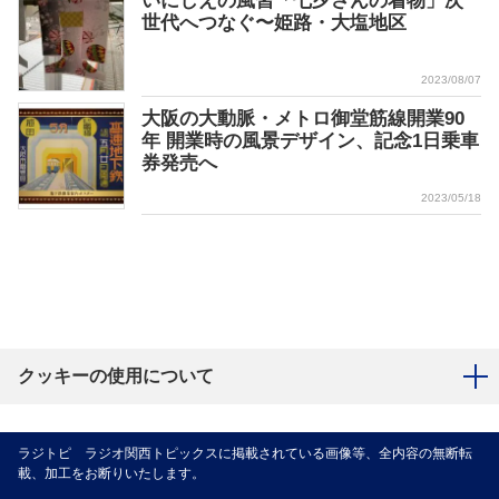
いにしえの風習「七夕さんの着物」次
世代へつなぐ〜姫路・大塩地区
2023/08/07
大阪の大動脈・メトロ御堂筋線開業90
年 開業時の風景デザイン、記念1日乗車
券発売へ
2023/05/18
クッキーの使用について
ラジトピ ラジオ関西トピックスに掲載されている画像等、全内容の無断転
載、加工をお断りいたします。