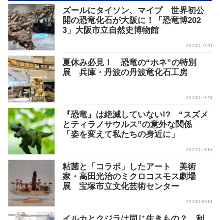
ズールにタイソン、マイプ 世界初公
開の恐竜化石が大阪に！「恐竜博202
3」大阪市立自然史博物館
2023/07/20
夏休み必見！ 恐竜の“ホネ”の特別
展 兵庫・丹波の丹波竜化石工房
2023/07/28
『恐竜』は絶滅していない!? “スズメ
とティラノサウルス”の意外な関係
「姿を変えて私たちの身近に」
2022/07/06
粘菌と「コラボ」したアート 美術
家・高田光治のミクロコスモス劇場
展 宝塚市立文化芸術センター
2023/08/09
イルカとクジラは同じ生きもの？ 利