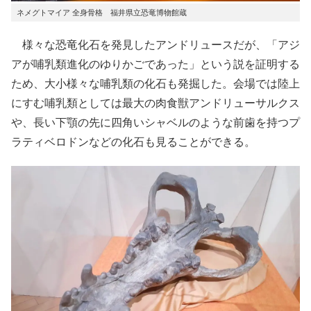
ネメグトマイア 全身骨格 福井県立恐竜博物館蔵
様々な恐竜化石を発見したアンドリュースだが、「アジ
アが哺乳類進化のゆりかごであった」という説を証明する
ため、大小様々な哺乳類の化石も発掘した。会場では陸上
にすむ哺乳類としては最大の肉食獣アンドリューサルクス
や、長い下顎の先に四角いシャベルのような前歯を持つプ
ラティベロドンなどの化石も見ることができる。