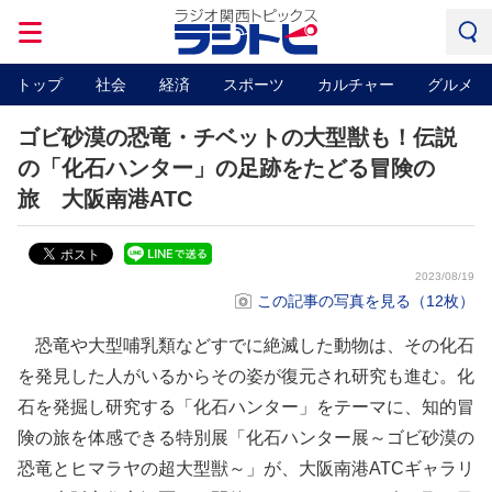
トップ
社会
経済
スポーツ
カルチャー
グルメ
ゴビ砂漠の恐竜・チベットの大型獣も！伝説
の「化石ハンター」の足跡をたどる冒険の
旅 大阪南港ATC
2023/08/19
この記事の写真を見る（12枚）
恐竜や大型哺乳類などすでに絶滅した動物は、その化石
を発見した人がいるからその姿が復元され研究も進む。化
石を発掘し研究する「化石ハンター」をテーマに、知的冒
険の旅を体感できる特別展「化石ハンター展～ゴビ砂漠の
恐竜とヒマラヤの超大型獣～」が、大阪南港ATCギャラリ