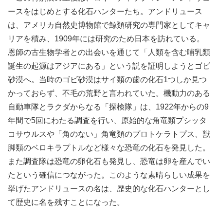
ースをはじめとする化石ハンターたち。アンドリュース
は、アメリカ自然史博物館で鯨類研究の専門家としてキャ
リアを積み、1909年には研究のため日本を訪れている。
恩師の古生物学者との出会いを通じて「人類を含む哺乳類
誕生の起源はアジアにある」という説を証明しようとゴビ
砂漠へ。当時のゴビ砂漠はサイ類の歯の化石1つしか見つ
かっておらず、不毛の荒野と言われていた。機動力のある
自動車隊とラクダからなる「探検隊」は、1922年からの9
年間で5回にわたる調査を行い、原始的な角竜類プシッタ
コサウルスや「角のない」角竜類のプロトケラトプス、獣
脚類のベロキラプトルなど様々な恐竜の化石を発見した。
また調査隊は恐竜の卵化石も発見し、恐竜は卵を産んでい
たという確信につながった。このような素晴らしい成果を
挙げたアンドリュースの名は、歴史的な化石ハンターとし
て歴史に名を残すことになった。