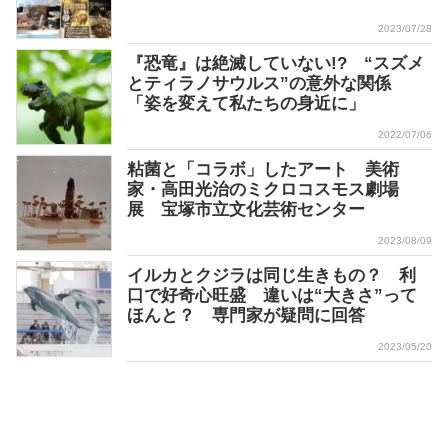
2023/07/28
『恐竜』は絶滅していない!? “スズメ
とティラノサウルス”の意外な関係
「姿を変えて私たちの身近に」
2022/07/06
粘菌と「コラボ」したアート 美術
家・高田光治のミクロコスモス劇場
展 宝塚市立文化芸術センター
2023/08/09
イルカとクジラは同じ生きもの？ 利
口で好奇心旺盛 違いは“大きさ”って
ほんと？ 専門家が疑問に回答
2023/05/20