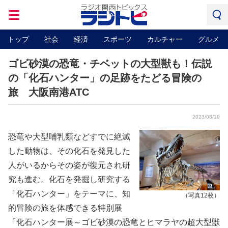
トップ
社会
経済
スポーツ
カルチャー
グルメ
ゴビ砂漠の恐竜・チベットの大型獣も！伝説
の「化石ハンター」の足跡をたどる冒険の
旅 大阪南港ATC
2023/08/19
恐竜や大型哺乳類などすでに絶滅
した動物は、その化石を発見した
人がいるからその姿が復元され研
究も進む。化石を発掘し研究する
「化石ハンター」をテーマに、知
（写真12枚）
的冒険の旅を体感できる特別展
「化石ハンター展～ゴビ砂漠の恐竜とヒマラヤの超大型獣