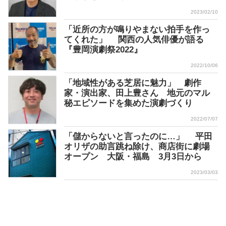
2023/02/10
「近所の方が鳴りやまない拍手を作っ
てくれた」 関西の人気俳優が語る
『豊岡演劇祭2022』
2022/10/06
「地域性がある芝居に魅力」 劇作
家・演出家、田上豊さん 地元のマル
秘エピソードを集めた演劇づくり
2022/07/07
「儲からないと言ったのに…」 平田
オリザの助言跳ね除け、商店街に劇場
オープン 大阪・福島 3月3日から
2023/03/03