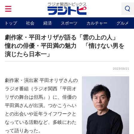
トップ
社会
経済
スポーツ
カルチャー
グルメ
劇作家・平田オリザが語る「雲の上の人」
憧れの俳優・平田満の魅力 「情けない男を
演じたら日本一」
2023/08/21
劇作家・演出家 平田オリザさんの
ラジオ番組（ラジオ関西『平田オ
リザの舞台は但馬』）に、俳優の
平田満さんが出演。つかこうへい
との出会いや近年ライフワークと
なっている活動など、多岐にわた
って語りあった。