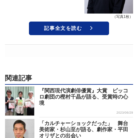
（写真1枚）
記事全文を読む
関連記事
『関西現代演劇俳優賞』大賞 ピッコ
ロ劇団の樫村千晶が語る、受賞時の心
境
2023/06/29
「カルチャーショックだった」 舞台
美術家・杉山至が語る、劇作家・平田
オリザとの出会い